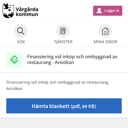
Välkommen
till
Logga in
u
e-
tjänster
-
SÖK
TJÄNSTER
MINA SIDOR
Vårgårda
kommun
Finansiering vid inköp och ombyggnad av
restaurang - Ansökan
Finansiering vid inköp och ombyggnad av restaurang,
Ansökan
Hämta blankett
(pdf, 84 KB)