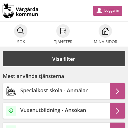
Välkommen
till
Logga in
u
e-
tjänster
-
SÖK
TJÄNSTER
MINA SIDOR
Vårgårda
kommun
Visa filter
Mest använda tjänsterna
Specialkost skola - Anmälan
Vuxenutbildning - Ansökan