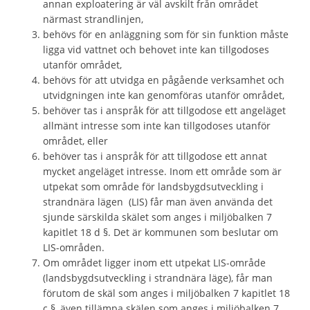
annan exploatering är väl avskilt från området
närmast strandlinjen,
behövs för en anläggning som för sin funktion måste
ligga vid vattnet och behovet inte kan tillgodoses
utanför området,
behövs för att utvidga en pågående verksamhet och
utvidgningen inte kan genomföras utanför området,
behöver tas i anspråk för att tillgodose ett angeläget
allmänt intresse som inte kan tillgodoses utanför
området, eller
behöver tas i anspråk för att tillgodose ett annat
mycket angeläget intresse. Inom ett område som är
utpekat som område för landsbygdsutveckling i
strandnära lägen (LIS) får man även använda det
sjunde särskilda skälet som anges i miljöbalken 7
kapitlet 18 d §. Det är kommunen som beslutar om
LIS-områden.
Om området ligger inom ett utpekat LIS-område
(landsbygdsutveckling i strandnära läge), får man
förutom de skäl som anges i miljöbalken 7 kapitlet 18
c §, även tillämpa skälen som anges i miljöbalken 7