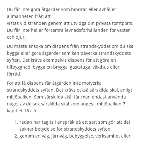
Du får inte göra åtgärder som hindrar eller avhåller
allmänheten från att
vistas vid stranden genom att utvidga din privata tomtplats.
Du får inte heller försämra levnadsförhållanden för växter
och djur.
Du måste ansöka om dispens från strandskyddet om du ska
bygga eller göra åtgärder som kan påverka strandskyddets
syften. Det krävs exempelvis dispens för att göra en
tillbyggnad, bygga en brygga, gäststuga, växthus eller
förråd.
För att få dispens får åtgärden inte motverka
strandskyddets syften. Det krävs också särskilda skäl, enligt
miljöbalken. Som särskilda skäl får man endast använda
något av de sex särskilda skäl som anges i miljöbalken 7
kapitlet 18 c §.
redan har tagits i anspråk på ett sätt som gör att det
saknar betydelse för strandskyddets syften,
genom en väg, järnväg, bebyggelse, verksamhet eller