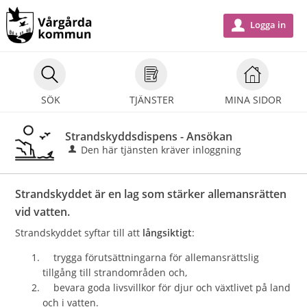
Välkommen
till
Logga in
u
e-
tjänster
-
SÖK
TJÄNSTER
MINA SIDOR
Vårgårda
kommun
Strandskyddsdispens - Ansökan
Den här tjänsten kräver inloggning
Strandskyddet är en lag som stärker allemansrätten
vid vatten.
Strandskyddet syftar till att
långsiktigt
:
trygga förutsättningarna för allemansrättslig
tillgång till strandområden och,
bevara goda livsvillkor för djur och växtlivet på land
och i vatten.