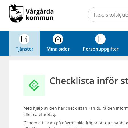
Välkommen
till
e-
tjänster
-
Vårgårda
Tjänster
Mina sidor
Personuppgifter
kommun
Checklista inför s
Med hjälp av den här checklistan kan du få den inform
eller caféföretag.
Genom att svara på några enkla frågor får du snabbt 