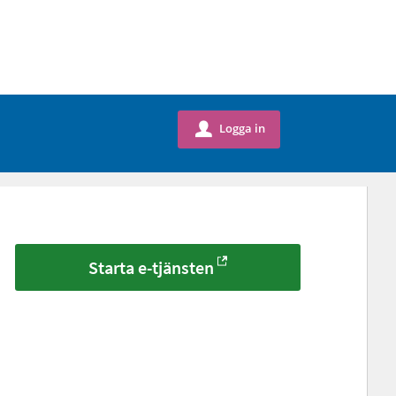
Logga in
u
Starta e-tjänsten