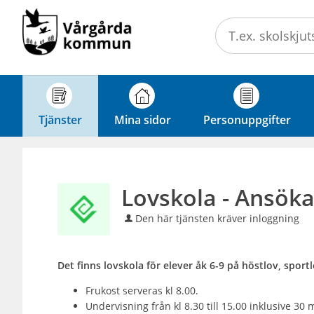
Välkommen
till
e-
tjänster
-
Vårgårda
Tjänster
Mina sidor
Personuppgifter
kommun
Lovskola - Ansök
Den här tjänsten kräver inloggning
Det finns lovskola för elever åk 6-9 på höstlov, spor
Frukost serveras kl 8.00.
Undervisning från kl 8.30 till 15.00 inklusive 30 