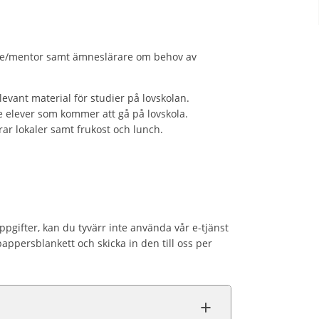
re/mentor samt ämneslärare om behov av
levant material för studier på lovskolan.
e elever som kommer att gå på lovskola.
rar lokaler samt frukost och lunch.
pgifter, kan du tyvärr inte använda vår e-tjänst
 pappersblankett och skicka in den till oss per