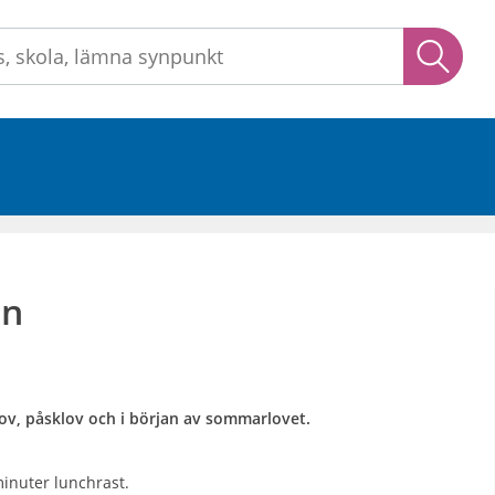
Sök
an
tlov, påsklov och i början av sommarlovet.
minuter lunchrast.