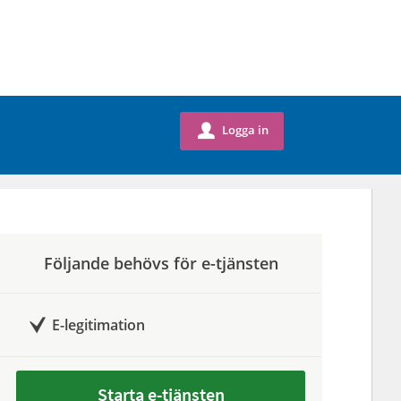
Logga in
u
Följande behövs för e-tjänsten
E-legitimation
Starta e-tjänsten