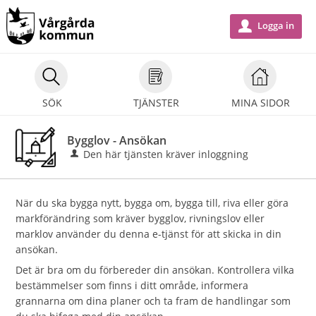
Välkommen
till
Logga in
u
e-
tjänster
-
SÖK
TJÄNSTER
MINA SIDOR
Vårgårda
kommun
Bygglov - Ansökan
Den här tjänsten kräver inloggning
När du ska bygga nytt, bygga om, bygga till, riva eller göra
markförändring som kräver bygglov, rivningslov eller
marklov använder du denna e-tjänst för att skicka in din
ansökan.
Det är bra om du förbereder din ansökan. Kontrollera vilka
bestämmelser som finns i ditt område, informera
grannarna om dina planer och ta fram de handlingar som