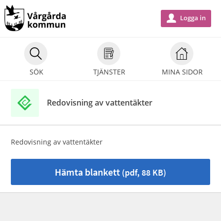
Välkommen
till
Logga in
u
e-
tjänster
-
SÖK
TJÄNSTER
MINA SIDOR
Vårgårda
kommun
Redovisning av vattentäkter
Redovisning av vattentäkter
Hämta blankett
(pdf, 88 KB)