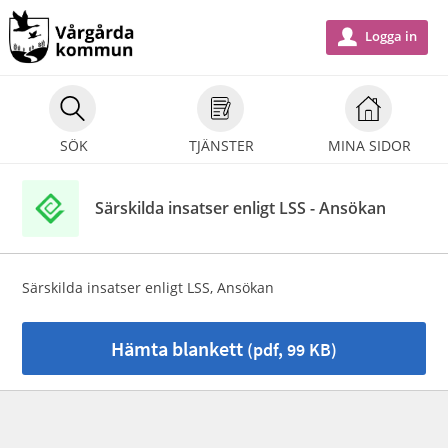
Välkommen
till
Logga in
u
e-
tjänster
-
SÖK
TJÄNSTER
MINA SIDOR
Vårgårda
kommun
Särskilda insatser enligt LSS - Ansökan
Särskilda insatser enligt LSS, Ansökan
Hämta blankett
(pdf, 99 KB)